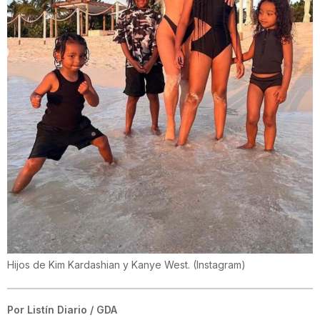
Hijos de Kim Kardashian y Kanye West.
(
Instagram
)
Por
Listín Diario / GDA