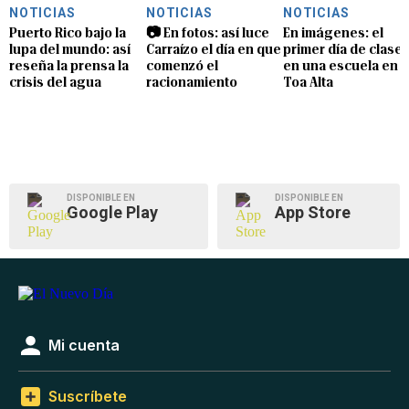
NOTICIAS
NOTICIAS
NOTICIAS
Puerto Rico bajo la
📷 En fotos: así luce
En imágenes: el
lupa del mundo: así
Carraízo el día en que
primer día de clase
reseña la prensa la
comenzó el
en una escuela en
crisis del agua
racionamiento
Toa Alta
DISPONIBLE EN
DISPONIBLE EN
Google Play
App Store
Mi cuenta
Suscríbete