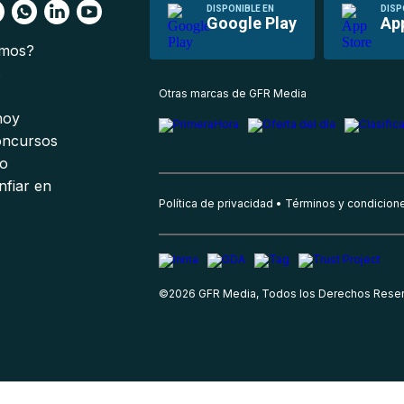
DISPONIBLE EN
DISP
Google Play
Ap
omos?
s
Otras marcas de GFR Media
 hoy
oncursos
io
nfiar en
Política de privacidad
Términos y condicion
©
2026
GFR Media, Todos los Derechos Rese