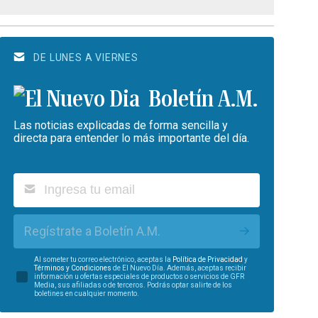
DE LUNES A VIERNES
Boletín A.M.
Las noticias explicadas de forma sencilla y
directa para entender lo más importante del día.
Regístrate a Boletín A.M.
Al someter tu correo electrónico, aceptas la
Política de Privacidad
y
Términos y Condiciones
de El Nuevo Día. Además, aceptas recibir
información u ofertas especiales de productos o servicios de GFR
Media, sus afiliadas o de terceros. Podrás optar salirte de los
boletines en cualquier momento.