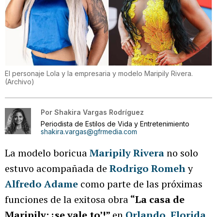
El personaje Lola y la empresaria y modelo Maripily Rivera.
(
Archivo
)
Por
Shakira Vargas Rodríguez
Periodista de Estilos de Vida y Entretenimiento
shakira.vargas@gfrmedia.com
La modelo boricua
Maripily Rivera
no solo
estuvo acompañada de
Rodrigo Romeh
y
Alfredo Adame
como parte de las próximas
funciones de la exitosa obra
“La casa de
Maripily: ¡se vale to’!”
en
Orlando, Florida
,