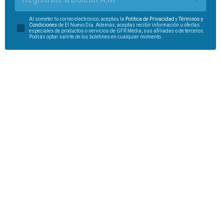
Al someter tu correo electrónico, aceptas la
Política de Privacidad
y
Términos y
Condiciones
de El Nuevo Día. Además, aceptas recibir información u ofertas
especiales de productos o servicios de GFR Media, sus afiliadas o de terceros.
Podrás optar salirte de los boletines en cualquier momento.