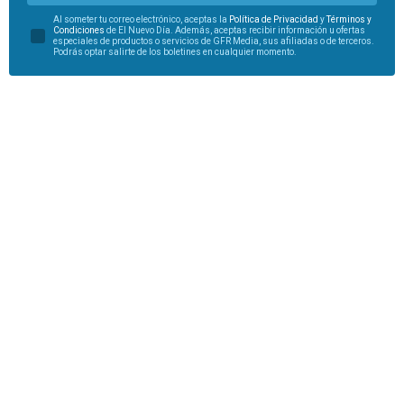
Al someter tu correo electrónico, aceptas la
Política de Privacidad
y
Términos y
Condiciones
de El Nuevo Día. Además, aceptas recibir información u ofertas
especiales de productos o servicios de GFR Media, sus afiliadas o de terceros.
Podrás optar salirte de los boletines en cualquier momento.