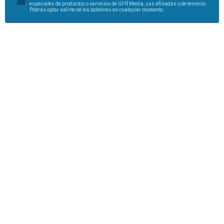
especiales de productos o servicios de GFR Media, sus afiliadas o de terceros.
Podrás optar salirte de los boletines en cualquier momento.