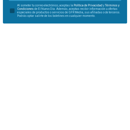
Al someter tu correo electrónico, aceptas la
Política de Privacidad
y
Términos y
Condiciones
de El Nuevo Día. Además, aceptas recibir información u ofertas
especiales de productos o servicios de GFR Media, sus afiliadas o de terceros.
Podrás optar salirte de los boletines en cualquier momento.