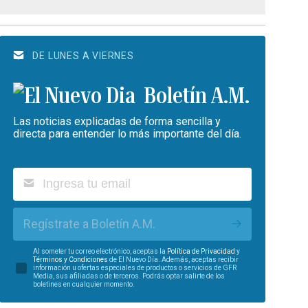
DE LUNES A VIERNES
Boletín A.M.
Las noticias explicadas de forma sencilla y
directa para entender lo más importante del día.
Regístrate a Boletín A.M.
Al someter tu correo electrónico, aceptas la
Política de Privacidad
y
Términos y Condiciones
de El Nuevo Día. Además, aceptas recibir
información u ofertas especiales de productos o servicios de GFR
Media, sus afiliadas o de terceros. Podrás optar salirte de los
boletines en cualquier momento.