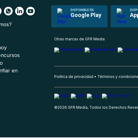
DISPONIBLE EN
DISP
Google Play
Ap
omos?
s
Otras marcas de GFR Media
 hoy
oncursos
io
nfiar en
Política de privacidad
Términos y condicion
©
2026
GFR Media, Todos los Derechos Rese