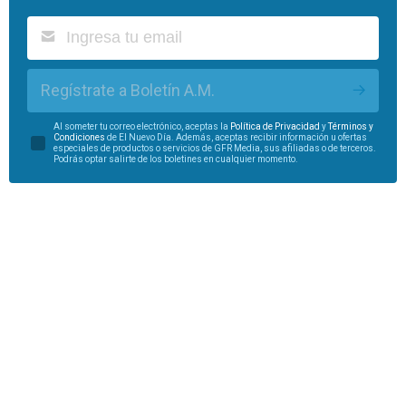
Regístrate a Boletín A.M.
Al someter tu correo electrónico, aceptas la
Política de Privacidad
y
Términos y
Condiciones
de El Nuevo Día. Además, aceptas recibir información u ofertas
especiales de productos o servicios de GFR Media, sus afiliadas o de terceros.
Podrás optar salirte de los boletines en cualquier momento.