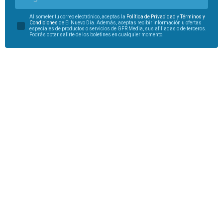
Al someter tu correo electrónico, aceptas la
Política de Privacidad
y
Términos y
Condiciones
de El Nuevo Día. Además, aceptas recibir información u ofertas
especiales de productos o servicios de GFR Media, sus afiliadas o de terceros.
Podrás optar salirte de los boletines en cualquier momento.