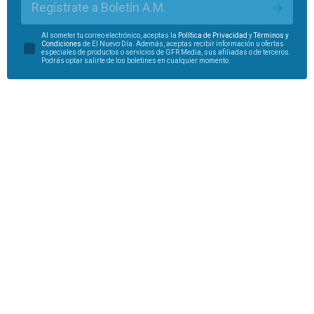
Regístrate a Boletín A.M.
Al someter tu correo electrónico, aceptas la
Política de Privacidad
y
Términos y
Condiciones
de El Nuevo Día. Además, aceptas recibir información u ofertas
especiales de productos o servicios de GFR Media, sus afiliadas o de terceros.
Podrás optar salirte de los boletines en cualquier momento.