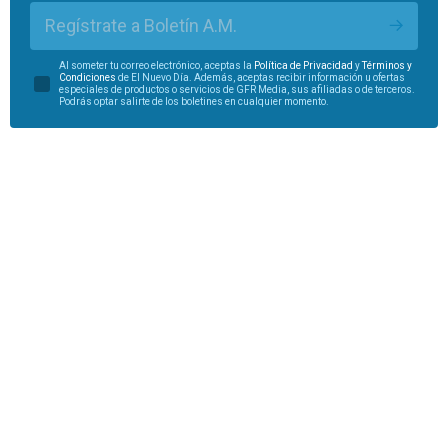
Regístrate a Boletín A.M.
Al someter tu correo electrónico, aceptas la
Política de Privacidad
y
Términos y
Condiciones
de El Nuevo Día. Además, aceptas recibir información u ofertas
especiales de productos o servicios de GFR Media, sus afiliadas o de terceros.
Podrás optar salirte de los boletines en cualquier momento.