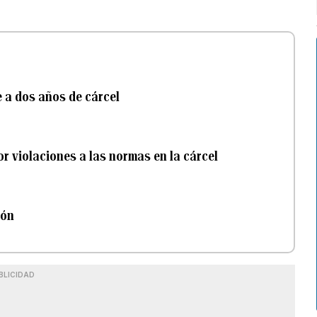
e a dos años de cárcel
r violaciones a las normas en la cárcel
ión
BLICIDAD