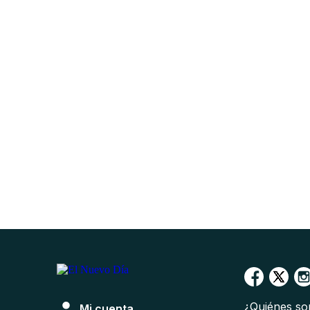
¿Quiénes s
Mi cuenta