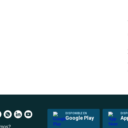
DISPONIBLE EN
DISP
Google Play
Ap
omos?