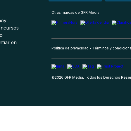
s
Otras marcas de GFR Media
 hoy
oncursos
io
nfiar en
Política de privacidad
Términos y condicion
©
2026
GFR Media, Todos los Derechos Rese