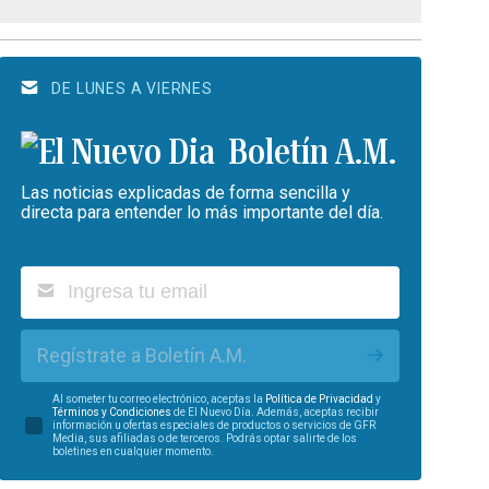
DE LUNES A VIERNES
Boletín A.M.
Las noticias explicadas de forma sencilla y
directa para entender lo más importante del día.
Regístrate a Boletín A.M.
Al someter tu correo electrónico, aceptas la
Política de Privacidad
y
Términos y Condiciones
de El Nuevo Día. Además, aceptas recibir
información u ofertas especiales de productos o servicios de GFR
Media, sus afiliadas o de terceros. Podrás optar salirte de los
boletines en cualquier momento.