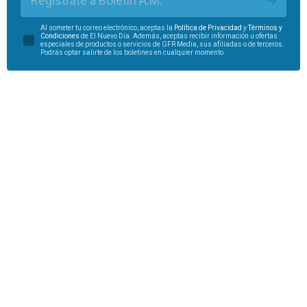
Regístrate a Boletín A.M.
Al someter tu correo electrónico, aceptas la
Política de Privacidad
y
Términos y
Condiciones
de El Nuevo Día. Además, aceptas recibir información u ofertas
especiales de productos o servicios de GFR Media, sus afiliadas o de terceros.
Podrás optar salirte de los boletines en cualquier momento.