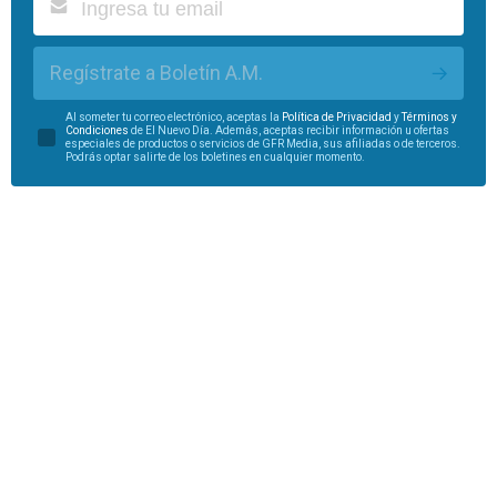
Regístrate a Boletín A.M.
Al someter tu correo electrónico, aceptas la
Política de Privacidad
y
Términos y
Condiciones
de El Nuevo Día. Además, aceptas recibir información u ofertas
especiales de productos o servicios de GFR Media, sus afiliadas o de terceros.
Podrás optar salirte de los boletines en cualquier momento.