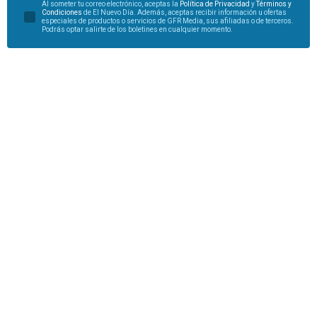
Al someter tu correo electrónico, aceptas la
Política de Privacidad
y
Términos y
Condiciones
de El Nuevo Día. Además, aceptas recibir información u ofertas
especiales de productos o servicios de GFR Media, sus afiliadas o de terceros.
Podrás optar salirte de los boletines en cualquier momento.