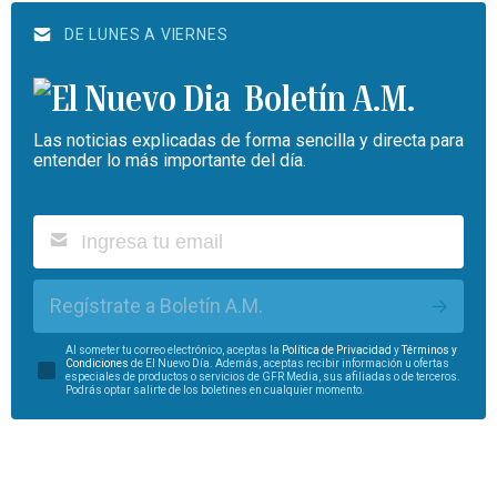
DE LUNES A VIERNES
Boletín A.M.
Las noticias explicadas de forma sencilla y directa para
entender lo más importante del día.
Regístrate a Boletín A.M.
Al someter tu correo electrónico, aceptas la
Política de Privacidad
y
Términos y
Condiciones
de El Nuevo Día. Además, aceptas recibir información u ofertas
especiales de productos o servicios de GFR Media, sus afiliadas o de terceros.
Podrás optar salirte de los boletines en cualquier momento.