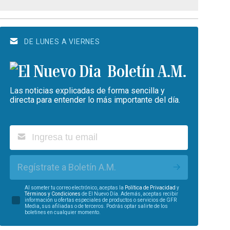
DE LUNES A VIERNES
Boletín A.M.
Las noticias explicadas de forma sencilla y
directa para entender lo más importante del día.
Regístrate a Boletín A.M.
Al someter tu correo electrónico, aceptas la
Política de Privacidad
y
Términos y Condiciones
de El Nuevo Día. Además, aceptas recibir
información u ofertas especiales de productos o servicios de GFR
Media, sus afiliadas o de terceros. Podrás optar salirte de los
boletines en cualquier momento.