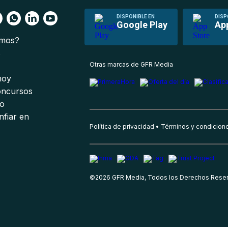
DISPONIBLE EN
DISP
Google Play
Ap
omos?
s
Otras marcas de GFR Media
 hoy
oncursos
io
nfiar en
Política de privacidad
Términos y condicion
©
2026
GFR Media, Todos los Derechos Rese