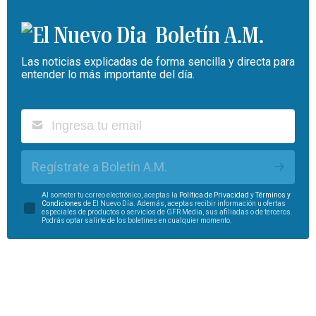
Boletín A.M.
Las noticias explicadas de forma sencilla y directa para
entender lo más importante del día.
Regístrate a Boletín A.M.
Al someter tu correo electrónico, aceptas la
Política de Privacidad
y
Términos y
Condiciones
de El Nuevo Día. Además, aceptas recibir información u ofertas
especiales de productos o servicios de GFR Media, sus afiliadas o de terceros.
Podrás optar salirte de los boletines en cualquier momento.