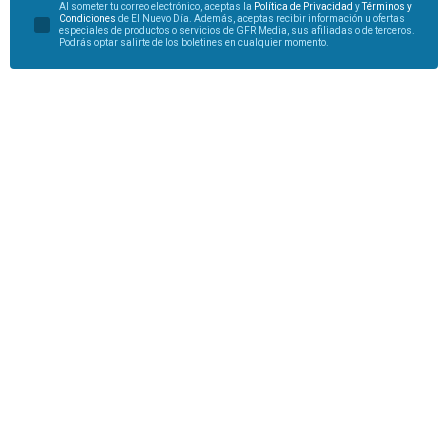
Al someter tu correo electrónico, aceptas la
Política de Privacidad
y
Términos y
Condiciones
de El Nuevo Día. Además, aceptas recibir información u ofertas
especiales de productos o servicios de GFR Media, sus afiliadas o de terceros.
Podrás optar salirte de los boletines en cualquier momento.