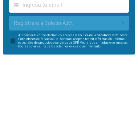
Regístrate a Boletín A.M.
Al someter tu correo electrónico, aceptas la
Política de Privacidad
y
Términos y
Condiciones
de El Nuevo Día. Además, aceptas recibir información u ofertas
especiales de productos o servicios de GFR Media, sus afiliadas o de terceros.
Podrás optar salirte de los boletines en cualquier momento.