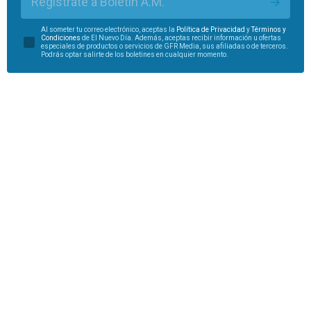
Regístrate a Boletín A.M.
Al someter tu correo electrónico, aceptas la
Política de Privacidad
y
Términos y
Condiciones
de El Nuevo Día. Además, aceptas recibir información u ofertas
especiales de productos o servicios de GFR Media, sus afiliadas o de terceros.
Podrás optar salirte de los boletines en cualquier momento.