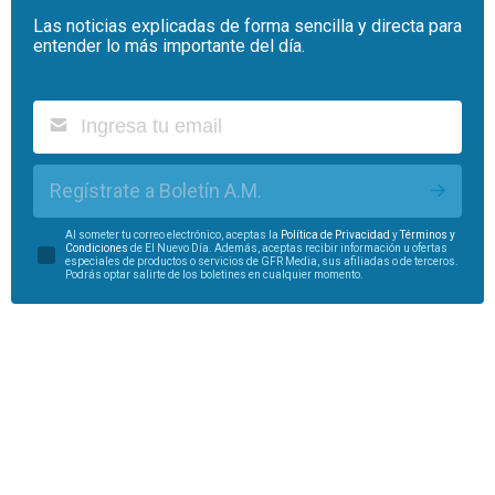
Las noticias explicadas de forma sencilla y directa para
entender lo más importante del día.
Regístrate a Boletín A.M.
Al someter tu correo electrónico, aceptas la
Política de Privacidad
y
Términos y
Condiciones
de El Nuevo Día. Además, aceptas recibir información u ofertas
especiales de productos o servicios de GFR Media, sus afiliadas o de terceros.
Podrás optar salirte de los boletines en cualquier momento.