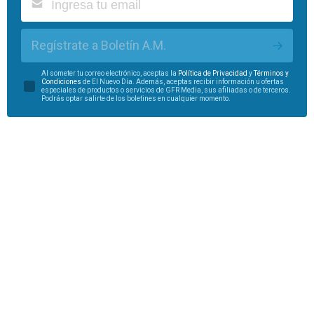
Regístrate a Boletín A.M.
Al someter tu correo electrónico, aceptas la
Política de Privacidad
y
Términos y
Condiciones
de El Nuevo Día. Además, aceptas recibir información u ofertas
especiales de productos o servicios de GFR Media, sus afiliadas o de terceros.
Podrás optar salirte de los boletines en cualquier momento.