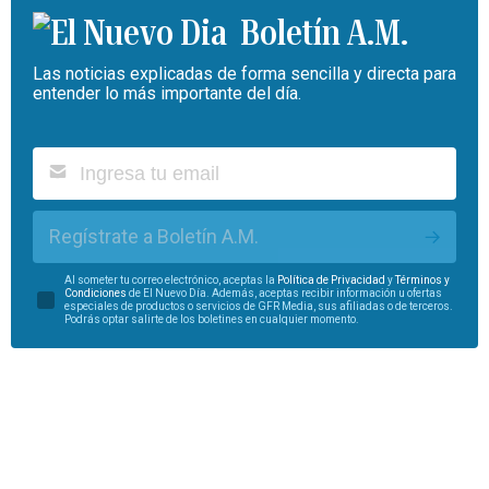
Boletín A.M.
Las noticias explicadas de forma sencilla y directa para
entender lo más importante del día.
Regístrate a Boletín A.M.
Al someter tu correo electrónico, aceptas la
Política de Privacidad
y
Términos y
Condiciones
de El Nuevo Día. Además, aceptas recibir información u ofertas
especiales de productos o servicios de GFR Media, sus afiliadas o de terceros.
Podrás optar salirte de los boletines en cualquier momento.