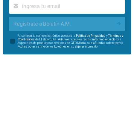
Regístrate a Boletín A.M.
Al someter tu correo electrónico, aceptas la
Política de Privacidad
y
Términos y
Condiciones
de El Nuevo Día. Además, aceptas recibir información u ofertas
especiales de productos o servicios de GFR Media, sus afiliadas o de terceros.
Podrás optar salirte de los boletines en cualquier momento.