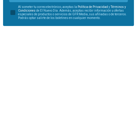
Al someter tu correo electrónico, aceptas la
Política de Privacidad
y
Términos y
Condiciones
de El Nuevo Día. Además, aceptas recibir información u ofertas
especiales de productos o servicios de GFR Media, sus afiliadas o de terceros.
Podrás optar salirte de los boletines en cualquier momento.