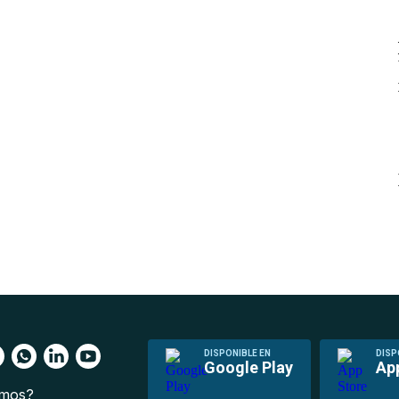
DISPONIBLE EN
DISP
Google Play
Ap
omos?