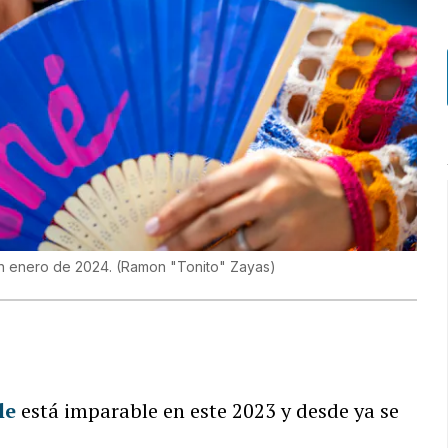
en enero de 2024.
(
Ramon "Tonito" Zayas
)
le
está imparable en este 2023 y desde ya se