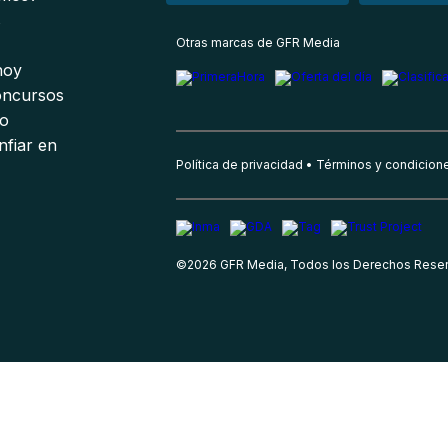
s
Otras marcas de GFR Media
 hoy
oncursos
io
nfiar en
Política de privacidad
Términos y condicion
©
2026
GFR Media, Todos los Derechos Rese