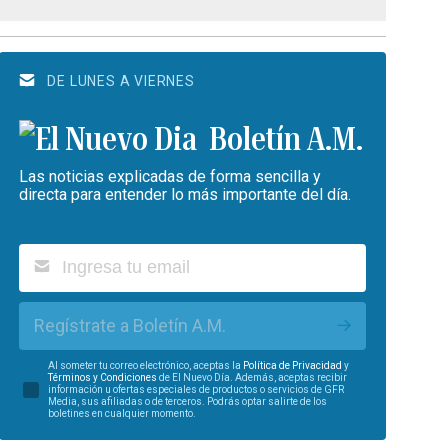
DE LUNES A VIERNES
Boletín A.M.
Las noticias explicadas de forma sencilla y
directa para entender lo más importante del día.
Regístrate a Boletín A.M.
Al someter tu correo electrónico, aceptas la
Política de Privacidad
y
Términos y Condiciones
de El Nuevo Día. Además, aceptas recibir
información u ofertas especiales de productos o servicios de GFR
Media, sus afiliadas o de terceros. Podrás optar salirte de los
boletines en cualquier momento.