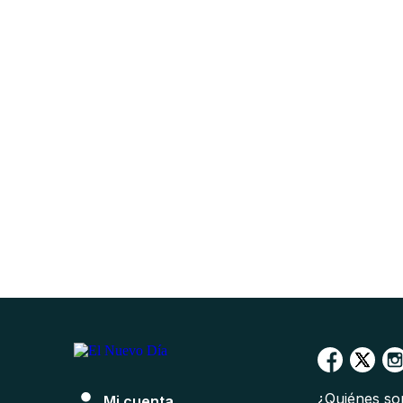
¿Quiénes s
Mi cuenta