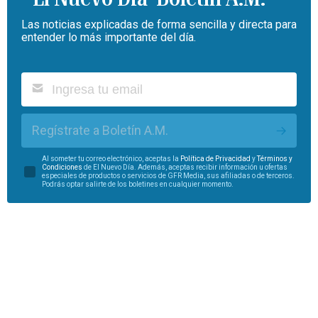
Las noticias explicadas de forma sencilla y directa para
entender lo más importante del día.
Regístrate a Boletín A.M.
Al someter tu correo electrónico, aceptas la
Política de Privacidad
y
Términos y
Condiciones
de El Nuevo Día. Además, aceptas recibir información u ofertas
especiales de productos o servicios de GFR Media, sus afiliadas o de terceros.
Podrás optar salirte de los boletines en cualquier momento.