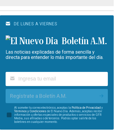
DE LUNES A VIERNES
Boletín A.M.
Las noticias explicadas de forma sencilla y
directa para entender lo más importante del día.
Regístrate a Boletín A.M.
Al someter tu correo electrónico, aceptas la
Política de Privacidad
y
Términos y Condiciones
de El Nuevo Día. Además, aceptas recibir
información u ofertas especiales de productos o servicios de GFR
Media, sus afiliadas o de terceros. Podrás optar salirte de los
boletines en cualquier momento.