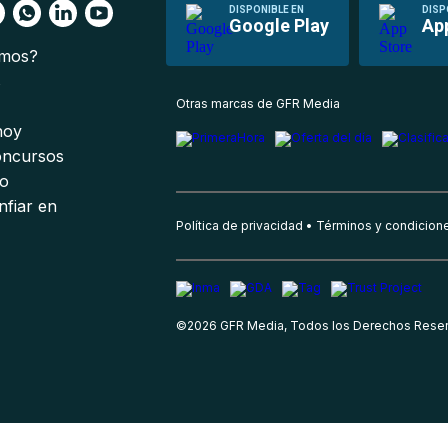
DISPONIBLE EN
DISP
Google Play
Ap
omos?
s
Otras marcas de GFR Media
 hoy
oncursos
io
nfiar en
Política de privacidad
Términos y condicion
©
2026
GFR Media, Todos los Derechos Rese