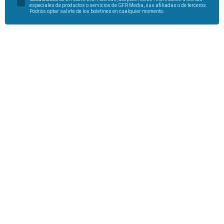
especiales de productos o servicios de GFR Media, sus afiliadas o de terceros.
Podrás optar salirte de los boletines en cualquier momento.