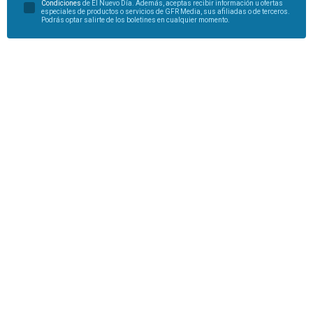
Condiciones
de El Nuevo Día. Además, aceptas recibir información u ofertas
especiales de productos o servicios de GFR Media, sus afiliadas o de terceros.
Podrás optar salirte de los boletines en cualquier momento.