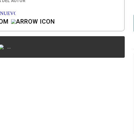
 DEL AUTOR
COM
...