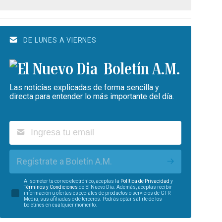
DE LUNES A VIERNES
Boletín A.M.
Las noticias explicadas de forma sencilla y
directa para entender lo más importante del día.
Regístrate a Boletín A.M.
Al someter tu correo electrónico, aceptas la
Política de Privacidad
y
Términos y Condiciones
de El Nuevo Día. Además, aceptas recibir
información u ofertas especiales de productos o servicios de GFR
Media, sus afiliadas o de terceros. Podrás optar salirte de los
boletines en cualquier momento.