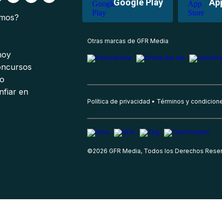
Google Play
Ap
omos?
s
Otras marcas de GFR Media
 hoy
oncursos
io
nfiar en
Política de privacidad
Términos y condicion
©
2026
GFR Media, Todos los Derechos Rese