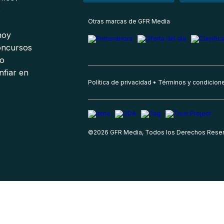
s
Otras marcas de GFR Media
 hoy
oncursos
io
nfiar en
Política de privacidad
Términos y condicion
©
2026
GFR Media, Todos los Derechos Rese