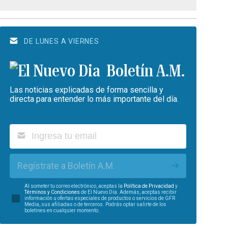
DE LUNES A VIERNES
Boletín A.M.
Las noticias explicadas de forma sencilla y
directa para entender lo más importante del día.
Regístrate a Boletín A.M.
Al someter tu correo electrónico, aceptas la
Política de Privacidad
y
Términos y Condiciones
de El Nuevo Día. Además, aceptas recibir
información u ofertas especiales de productos o servicios de GFR
Media, sus afiliadas o de terceros. Podrás optar salirte de los
boletines en cualquier momento.