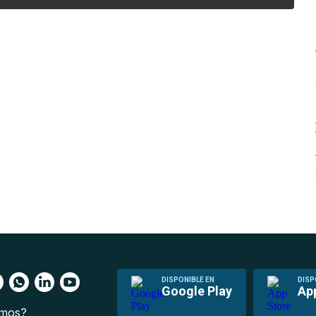
DISPONIBLE EN
DISP
Google Play
Ap
omos?