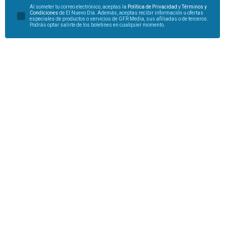
Al someter tu correo electrónico, aceptas la
Política de Privacidad
y
Términos y
Condiciones
de El Nuevo Día. Además, aceptas recibir información u ofertas
especiales de productos o servicios de GFR Media, sus afiliadas o de terceros.
Podrás optar salirte de los boletines en cualquier momento.