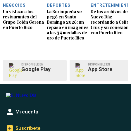
NEGOCIOS
DEPORTES
ENTRETENIMIENT
Un vistazo a los
La Borinqueña se
De los archivos de E
restaurantes del
pegó en Santo
Nuevo Día:
Grupo Colón Gerena
Domingo 2026: un
recordando a Celia
en Puerto Rico
repaso en imágenes
Cruz y su conexión
a las 34 medallas de
con Puerto Rico
oro de Puerto Rico
DISPONIBLE EN
DISPONIBLE EN
Google Play
App Store
Mi cuenta
Suscríbete