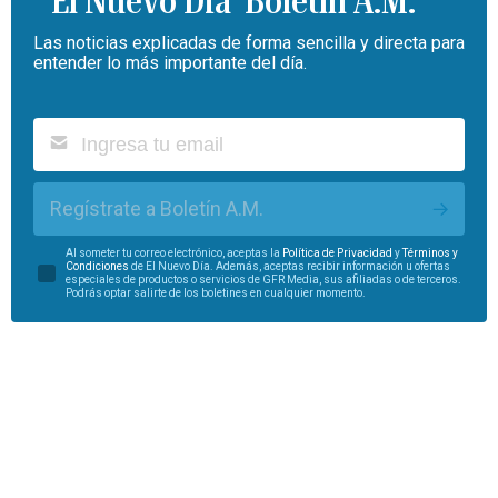
Boletín A.M.
Las noticias explicadas de forma sencilla y directa para
entender lo más importante del día.
Regístrate a Boletín A.M.
Al someter tu correo electrónico, aceptas la
Política de Privacidad
y
Términos y
Condiciones
de El Nuevo Día. Además, aceptas recibir información u ofertas
especiales de productos o servicios de GFR Media, sus afiliadas o de terceros.
Podrás optar salirte de los boletines en cualquier momento.