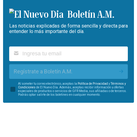
Boletín A.M.
Las noticias explicadas de forma sencilla y directa para
entender lo más importante del día.
Regístrate a Boletín A.M.
Al someter tu correo electrónico, aceptas la
Política de Privacidad
y
Términos y
Condiciones
de El Nuevo Día. Además, aceptas recibir información u ofertas
especiales de productos o servicios de GFR Media, sus afiliadas o de terceros.
Podrás optar salirte de los boletines en cualquier momento.