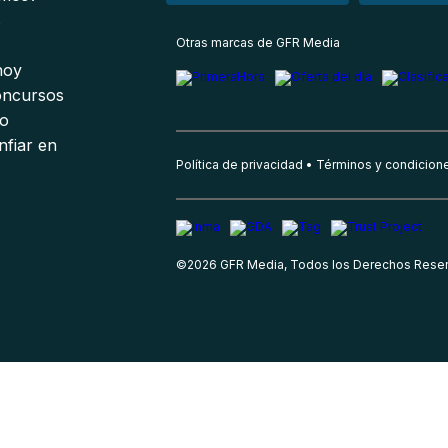
s
Otras marcas de GFR Media
 hoy
oncursos
io
nfiar en
Política de privacidad
Términos y condicion
©
2026
GFR Media, Todos los Derechos Rese