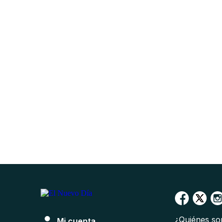
¿Quiénes s
Mi cuenta