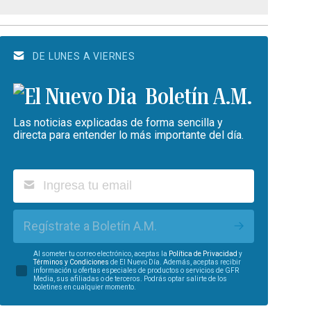
DE LUNES A VIERNES
Boletín A.M.
Las noticias explicadas de forma sencilla y
directa para entender lo más importante del día.
Regístrate a Boletín A.M.
Al someter tu correo electrónico, aceptas la
Política de Privacidad
y
Términos y Condiciones
de El Nuevo Día. Además, aceptas recibir
información u ofertas especiales de productos o servicios de GFR
Media, sus afiliadas o de terceros. Podrás optar salirte de los
boletines en cualquier momento.