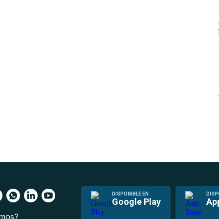
DISPONIBLE EN
DISP
Google Play
Ap
omos?