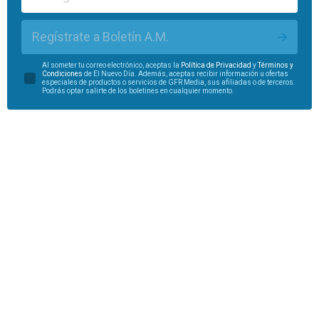
Regístrate a Boletín A.M.
Al someter tu correo electrónico, aceptas la
Política de Privacidad
y
Términos y
Condiciones
de El Nuevo Día. Además, aceptas recibir información u ofertas
especiales de productos o servicios de GFR Media, sus afiliadas o de terceros.
Podrás optar salirte de los boletines en cualquier momento.