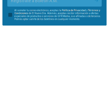
Regístrate a Boletín A.M.
Al someter tu correo electrónico, aceptas la
Política de Privacidad
y
Términos y
Condiciones
de El Nuevo Día. Además, aceptas recibir información u ofertas
especiales de productos o servicios de GFR Media, sus afiliadas o de terceros.
Podrás optar salirte de los boletines en cualquier momento.