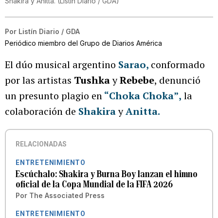
Shakira y Anitta.
(
Listín Diario / GDA
)
Por
Listín Diario / GDA
Periódico miembro del Grupo de Diarios América
El dúo musical argentino
Sarao
,
conformado
por las artistas
Tushka
y
Rebebe
, denunció
un presunto plagio en
“Choka Choka”
,
la
colaboración de
Shakira
y
Anitta.
RELACIONADAS
ENTRETENIMIENTO
Escúchalo: Shakira y Burna Boy lanzan el himno
oficial de la Copa Mundial de la FIFA 2026
Por
The Associated Press
ENTRETENIMIENTO