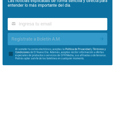
Las noticias explicadas de forma sencilla y directa para
entender lo más importante del día.
Regístrate a Boletín A.M.
Al someter tu correo electrónico, aceptas la
Política de Privacidad
y
Términos y
Condiciones
de El Nuevo Día. Además, aceptas recibir información u ofertas
especiales de productos o servicios de GFR Media, sus afiliadas o de terceros.
Podrás optar salirte de los boletines en cualquier momento.