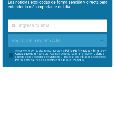
Las noticias explicadas de forma sencilla y directa para
entender lo más importante del día.
Regístrate a Boletín A.M.
Al someter tu correo electrónico, aceptas la
Política de Privacidad
y
Términos y
Condiciones
de El Nuevo Día. Además, aceptas recibir información u ofertas
especiales de productos o servicios de GFR Media, sus afiliadas o de terceros.
Podrás optar salirte de los boletines en cualquier momento.