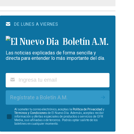
DE LUNES A VIERNES
Boletín A.M.
Las noticias explicadas de forma sencilla y
directa para entender lo más importante del día.
Regístrate a Boletín A.M.
Al someter tu correo electrónico, aceptas la
Política de Privacidad
y
Términos y Condiciones
de El Nuevo Día. Además, aceptas recibir
información u ofertas especiales de productos o servicios de GFR
Media, sus afiliadas o de terceros. Podrás optar salirte de los
boletines en cualquier momento.