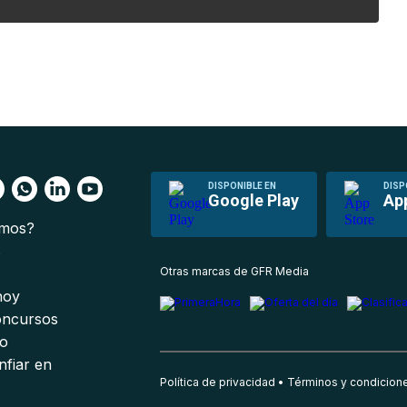
DISPONIBLE EN
DISP
Google Play
Ap
omos?
s
Otras marcas de GFR Media
 hoy
oncursos
io
nfiar en
Política de privacidad
Términos y condicion