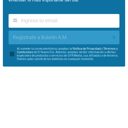
Regístrate a Boletín A.M.
Al someter tu correo electrónico, aceptas la
Política de Privacidad
y
Términos y
Condiciones
de El Nuevo Día. Además, aceptas recibir información u ofertas
especiales de productos o servicios de GFR Media, sus afiliadas o de terceros.
Podrás optar salirte de los boletines en cualquier momento.