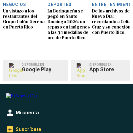
NEGOCIOS
DEPORTES
ENTRETENIMIENT
Un vistazo a los
La Borinqueña se
De los archivos de E
restaurantes del
pegó en Santo
Nuevo Día:
Grupo Colón Gerena
Domingo 2026: un
recordando a Celia
en Puerto Rico
repaso en imágenes
Cruz y su conexión
a las 34 medallas de
con Puerto Rico
oro de Puerto Rico
DISPONIBLE EN
DISPONIBLE EN
Google Play
App Store
Mi cuenta
Suscríbete