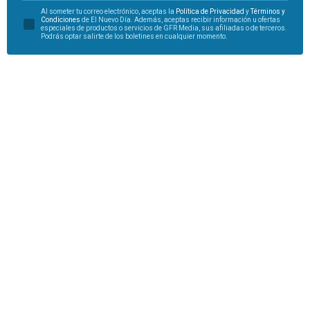
Al someter tu correo electrónico, aceptas la
Política de Privacidad
y
Términos y
Condiciones
de El Nuevo Día. Además, aceptas recibir información u ofertas
especiales de productos o servicios de GFR Media, sus afiliadas o de terceros.
Podrás optar salirte de los boletines en cualquier momento.