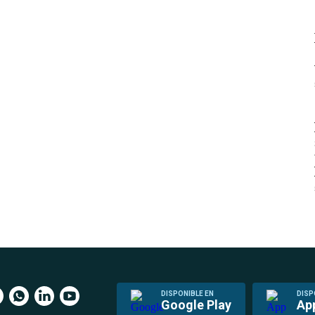
DISPONIBLE EN
DISP
Google Play
Ap