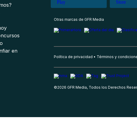
omos?
s
Otras marcas de GFR Media
 hoy
oncursos
io
nfiar en
Política de privacidad
Términos y condicion
©
2026
GFR Media, Todos los Derechos Rese