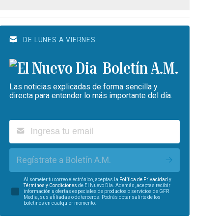
DE LUNES A VIERNES
Boletín A.M.
Las noticias explicadas de forma sencilla y
directa para entender lo más importante del día.
Regístrate a Boletín A.M.
Al someter tu correo electrónico, aceptas la
Política de Privacidad
y
Términos y Condiciones
de El Nuevo Día. Además, aceptas recibir
información u ofertas especiales de productos o servicios de GFR
Media, sus afiliadas o de terceros. Podrás optar salirte de los
boletines en cualquier momento.