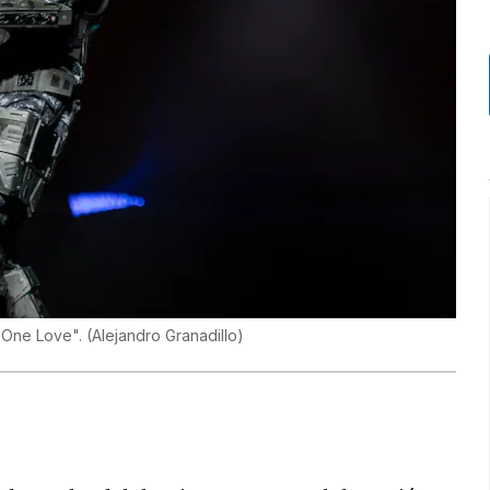
: One Love".
(
Alejandro Granadillo
)