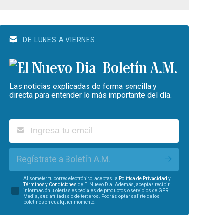
DE LUNES A VIERNES
Boletín A.M.
Las noticias explicadas de forma sencilla y
directa para entender lo más importante del día.
Regístrate a Boletín A.M.
Al someter tu correo electrónico, aceptas la
Política de Privacidad
y
Términos y Condiciones
de El Nuevo Día. Además, aceptas recibir
información u ofertas especiales de productos o servicios de GFR
Media, sus afiliadas o de terceros. Podrás optar salirte de los
boletines en cualquier momento.