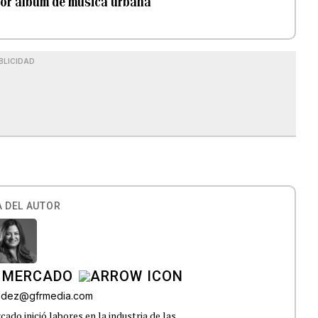
jor álbum de música urbana
BLICIDAD
 DEL AUTOR
 MERCADO
andez@gfrmedia.com
do inició labores en la industria de las