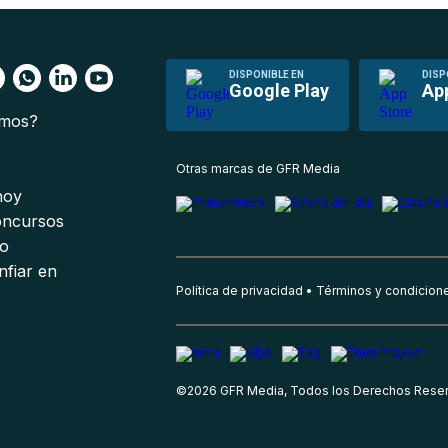
DISPONIBLE EN
DISP
Google Play
Ap
omos?
s
Otras marcas de GFR Media
 hoy
oncursos
io
nfiar en
Política de privacidad
Términos y condicion
©
2026
GFR Media, Todos los Derechos Rese