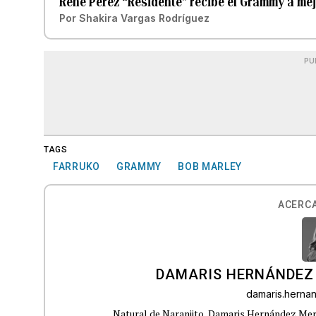
René Pérez “Residente” recibe el Grammy a me
Por
Shakira Vargas Rodríguez
PU
TAGS
FARRUKO
GRAMMY
BOB MARLEY
ACERCA
DAMARIS HERNÁNDEZ
damaris.hern
Natural de Naranjito, Damaris Hernández Merca