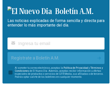
Boletín A.M.
Las noticias explicadas de forma sencilla y directa para
entender lo más importante del día.
Regístrate a Boletín A.M.
Al someter tu correo electrónico, aceptas la
Política de Privacidad
y
Términos y
Condiciones
de El Nuevo Día. Además, aceptas recibir información u ofertas
especiales de productos o servicios de GFR Media, sus afiliadas o de terceros.
Podrás optar salirte de los boletines en cualquier momento.